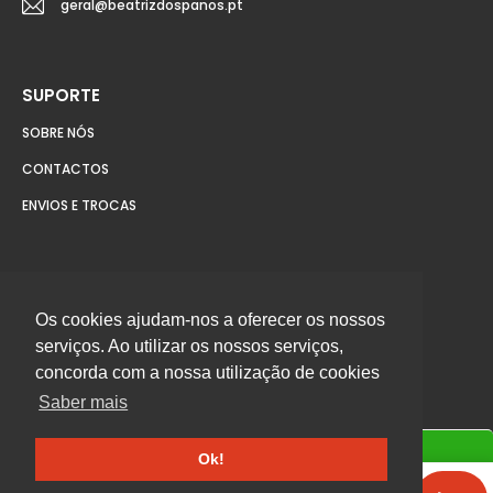
geral@beatrizdospanos.pt
SUPORTE
SOBRE NÓS
CONTACTOS
ENVIOS E TROCAS
INFORMAÇÃO LEGAL
Os cookies ajudam-nos a oferecer os nossos
TERMOS E CONDIÇÕES
serviços. Ao utilizar os nossos serviços,
POLÍTICA DE PRIVACIDADE
concorda com a nossa utilização de cookies
Saber mais
PROMOÇÕES
LIVRO DE RECLAMAÇÕES ONLINE
Em stock. Envio em 24h-48h
Ok!
TODOS OS DIREITOS ® 2026 BEATRIZ DOS PANOS