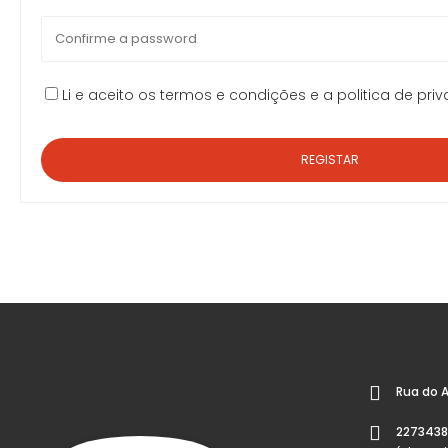
Li e aceito os
termos e condições
e a
politica de pri
Rua do 
2273438