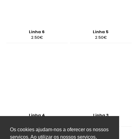
Linha 6
Linha 5
2.50€
2.50€
Linha 4
Linha 3
7.40€
2.50€
Os cookies ajudam-nos a oferecer os nossos
serviços. Ao utilizar os nossos serviços,