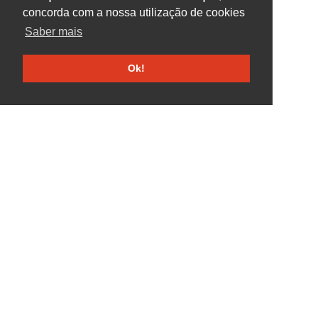
concorda com a nossa utilização de cookies
Saber mais
Ok!
Linha elástica 2
Linha elástica 1
1.50€
1.50€
1