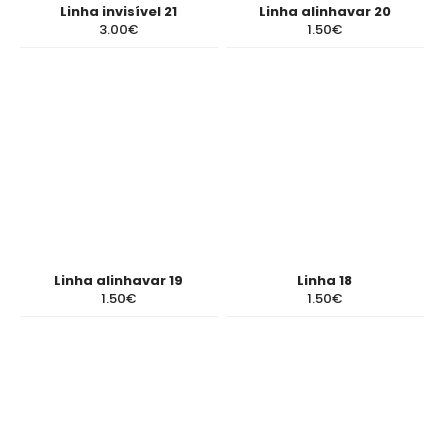
Linha invisível 21
Linha alinhavar 20
3.00€
1.50€
Linha alinhavar 19
Linha 18
1.50€
1.50€