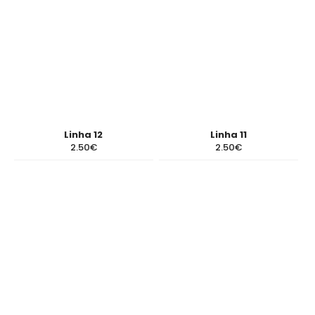
Linha 12
Linha 11
2.50€
2.50€