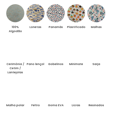
100%
Lonetas
Panamás
Plastificados
Malhas
Algodão
Cerimónia /
Pano lençol
Gobelinos
Minimate
Sarja
Cetim /
Lantejolas
Malha polar
Feltro
Goma EVA
Licras
Resinados