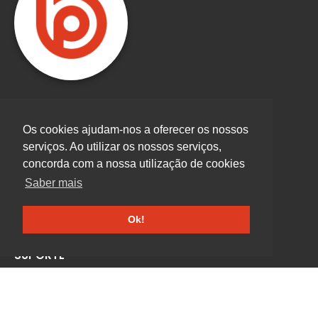
Rua do Agueiro, 105 4500-506 Paramos
Os cookies ajudam-nos a oferecer os nossos
serviços. Ao utilizar os nossos serviços,
227343851
concorda com a nossa utilização de cookies
(Chamada para rede fixa nacional)
Saber mais
geral@beatrizdospanos.pt
Ok!
SUPORTE
SOBRE NÓS
CONTACTOS